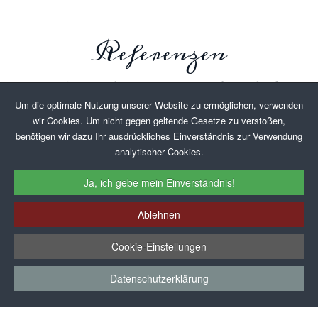
ZUR WEBSEITE
Referenzen
Hier könnte bald
Um die optimale Nutzung unserer Website zu ermöglichen, verwenden
Ihre Webseite stehen
wir Cookies. Um nicht gegen geltende Gesetze zu verstoßen,
benötigen wir dazu Ihr ausdrückliches Einverständnis zur Verwendung
analytischer Cookies.
Ja, ich gebe mein Einverständnis!
Sie benötigen eine Webseite?
Ihre bisherige Homepage könnte einen neuen Anstrich
Ablehnen
gebrauchen?
Wir erstellen für Sie einen passgenauen Webauftritt, der
Cookie-Einstellungen
Ihren Anforderungen und Wünschen entspricht. Und
vielleicht stehen Sie bald auch auf unserer Referenzliste.
Datenschutzerklärung
Ihre neue Webseite ist