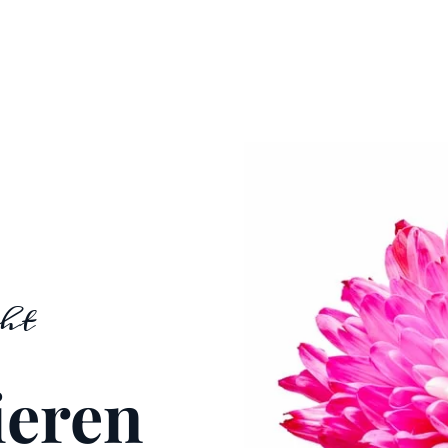
ht
ieren