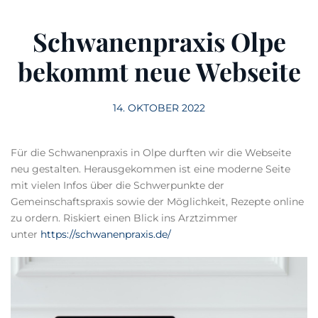
Schwanenpraxis Olpe
bekommt neue Webseite
14. OKTOBER 2022
Für die Schwanenpraxis in Olpe durften wir die Webseite
neu gestalten. Herausgekommen ist eine moderne Seite
mit vielen Infos über die Schwerpunkte der
Gemeinschaftspraxis sowie der Möglichkeit, Rezepte online
zu ordern. Riskiert einen Blick ins Arztzimmer
unter
https://schwanenpraxis.de/